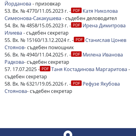
Йорданова
- призовкар
53. Вх. № 4770/11.05.2023 г. -
Катя Николова
Симеонова-Сакакушева
- съдебен деловодител
54. Вх. № 4858/15.05.2023 г. -
Ирена Димитрова
Илиева
- съдебен секретар
55. Вх. № 15160/13.12.2024 г. -
Станислав Цонев
Стоянов
- съдебен помощник
56. Вх. № 4940/11.04.2025 г. -
Милена Иванова
Радкова
- съдебен секретар
57. 17.07.2025 -
Таня Костадинова Маргаритова
-
съдебен секретар
58. Вх. № 6321/19.05.2026 г. -
Рефузе Якубова
Стоянова
- съдебен секретар