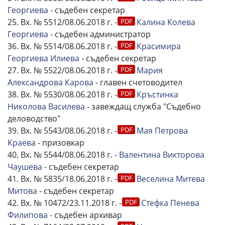
Георгиева
- съдебен секретар
25. Вх. № 5512/08.06.2018 г. -
Калина Колева
Георгиева
- съдебен администратор
36. Вх. № 5514/08.06.2018 г. -
Красимира
Георгиева Илиева
- съдебен секретар
27. Вх. № 5522/08.06.2018 г. -
Мария
Александрова Карова
- главен счетоводител
38. Вх. № 5530/08.06.2018 г. -
Кръстинка
Николова Василева
- завеждащ служба "Съдебно
деловодство"
39. Вх. № 5543/08.06.2018 г. -
Мая Петрова
Краева
- призовкар
40. Вх. № 5544/08.06.2018 г. -
Валентина Викторова
Чаушева
- съдебен секретар
41. Вх. № 5835/18.06.2018 г. -
Веселина Митева
Митова
- съдебен секретар
42. Вх. № 10472/23.11.2018 г. -
Стефка Пенева
Филипова
- съдебен архивар