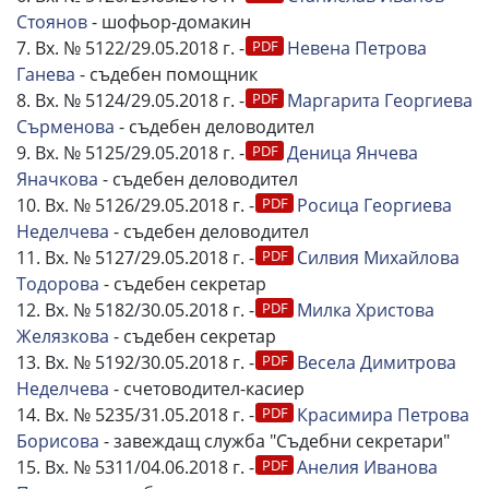
Стоянов
- шофьор-домакин
7. Вх. № 5122/29.05.2018 г. -
Невена Петрова
Ганева
- съдебен помощник
8. Вх. № 5124/29.05.2018 г. -
Маргарита Георгиева
Сърменова
- съдебен деловодител
9. Вх. № 5125/29.05.2018 г. -
Деница Янчева
Яначкова
- съдебен деловодител
10. Вх. № 5126/29.05.2018 г. -
Росица Георгиева
Неделчева
- съдебен деловодител
11. Вх. № 5127/29.05.2018 г. -
Силвия Михайлова
Тодорова
- съдебен секретар
12. Вх. № 5182/30.05.2018 г. -
Милка Христова
Желязкова
- съдебен секретар
13. Вх. № 5192/30.05.2018 г. -
Весела Димитрова
Неделчева
- счетоводител-касиер
14. Вх. № 5235/31.05.2018 г. -
Красимира Петрова
Борисова
- завеждащ служба "Съдебни секретари"
15. Вх. № 5311/04.06.2018 г. -
Анелия Иванова