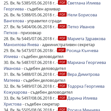
25. Вх. № 5385/05.06.2018 г. -
Светлана Илиева
Георгиева
- съдебен архивар
26. Вх. № 5388/05.06.2018 г. -
Нели Борисова
Вангелова
- управител сгради
27. Вх. № 5404/06.06.2018 г. -
Петко Иванов
Петков
- призовкар
28. Вх. № 5445/07.06.2018 г. -
Мариета Здравкова
Маноилова-Янева
- административен секретар
29. Вх. № 5473/07.06.2018г. -
Росица Кънчева
Илиева
- съдебен деловодител
30. Вх. № 5487/07.06.2018 г. -
Мариана Георгиева
Иванова
- съдебен деловодител
31. Вх. № 5488/07.06.2018 г. -
Вера Димитрова
Матеева
- съдебен деловодител
32. Вх. № 5489/07.06.2018 г. -
Тодорка Георгиева
Кожухарова
- съдебен деловодител
33. Вх. № 5497/08.06.2018 г. -
Дарина Илиева
Христова
- съдебен секретар
34. Вх. № 5505/08.06.2018 г. -
Росица Минчева