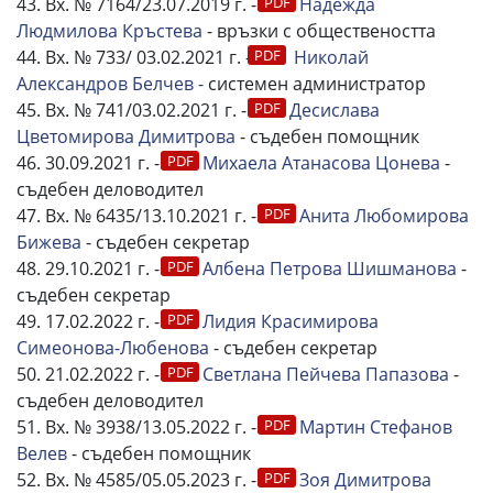
43. Вх. № 7164/23.07.2019 г. -
Надежда
Людмилова Кръстева
- връзки с обществеността
44. Вх. № 733/ 03.02.2021 г. -
Николай
Александров Белчев -
системен администратор
45. Вх. № 741/03.02.2021 г. -
Десислава
Цветомирова Димитрова
- съдебен помощник
46. 30.09.2021 г. -
Михаела Атанасова Цонева
-
съдебен деловодител
47. Вх. № 6435/13.10.2021 г. -
Анита Любомирова
Бижева
- съдебен секретар
48. 29.10.2021 г. -
Албена Петрова Шишманова
-
съдебен секретар
49. 17.02.2022 г. -
Лидия Красимирова
Симеонова-Любенова
- съдебен секретар
50. 21.02.2022 г. -
Светлана Пейчева Папазова
-
съдебен деловодител
51. Вх. № 3938/13.05.2022 г. -
Мартин Стефанов
Велев
- съдебен помощник
52. Вх. № 4585/05.05.2023 г. -
Зоя Димитрова