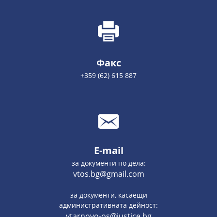
Факс
+359 (62) 615 887
E-mail
за документи по дела:
vtos.bg@gmail.com
за документи, касаещи
административната дейност:
vtarnovo-os@justice.bg