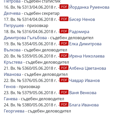
Петрова
- съдебен статистик
16. Вх. № 5313/04.06.2018 г. -
Йорданка Руменова
Делчева
- съдебен секретар
17. Вх. № 5314/04.06.2018 г. -
Бисер Ненов
Петрушев
- призовкар
18. Вх. № 5316/04.06.2018 г. -
Радомира
Димитрова Гълъбова
- съдебен деловодител
19. Вх. № 5354/05.06.2018 г. -
Елка Димитрова
Вълкова
- съдебен деловодител
20. Вх. № 5359/05.06.2018 г. -
Ирена Николаева
Кръстева
- съдебен деловодител
21. Вх. № 5360/05.06.2018 г. -
Албена Цветанова
Иванова
- съдебен деловодител
22. Вх. № 5376/05.06.2018 г. -
Чавдар Иванов
Генов
- призовкар
23. Вх. № 5379/05.06.2018 г. -
Ваня Венкова
Ганева
- съдебен деловодител
24. Вх. № 5380/05.06.2018 г. -
Блага Иванова
Георгиева
- съдебен деловодител