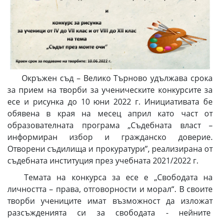
Окръжен съд – Велико Търново удължава срока
за прием на творби за ученическите конкурсите за
есе и рисунка до 10 юни 2022 г. Инициативата бе
обявена в края на месец април като част от
образователната програма „Съдебната власт –
информиран избор и гражданско доверие.
Отворени съдилища и прокуратури”, реализирана от
съдебната институция през учебната 2021/2022 г.
Темата на конкурсa за есе е „Свободата на
личността – права, отговорности и морал“. В своите
творби учениците имат възможност да изложат
разсъжденията си за свободата - нейните