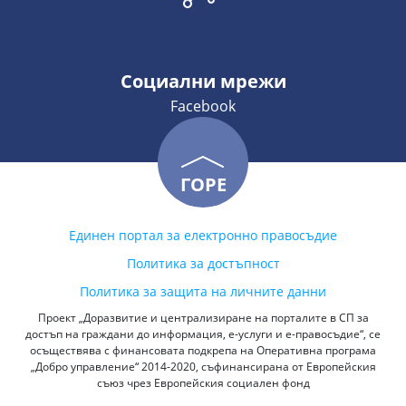
Социални мрежи
Facebook
ГОРЕ
Единен портал за електронно правосъдие
Политика за достъпност
Политика за защита на личните данни
Проект „Доразвитие и централизиране на порталите в СП за
достъп на граждани до информация, е-услуги и е-правосъдие“, се
осъществява с финансовата подкрепа на Оперативна програма
„Добро управление“ 2014-2020, съфинансирана от Европейския
съюз чрез Европейския социален фонд