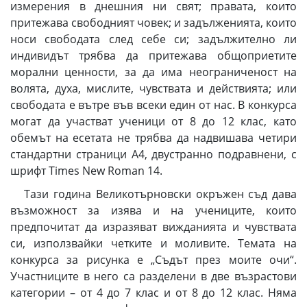
измерения в днешния ни свят; правата, които
притежава свободният човек; и задълженията, които
носи свободата след себе си; задължително ли
индивидът трябва да притежава общоприетите
морални ценности, за да има неограниченост на
волята, духа, мислите, чувствата и действията; или
свободата е вътре във всеки един от нас. В конкурса
могат да участват ученици от 8 до 12 клас, като
обемът на есетата не трябва да надвишава четири
стандартни страници А4, двустранно подравнени, с
шрифт Times New Roman 14.
Тази година Великотърновски окръжен съд дава
възможност за изява и на учениците, които
предпочитат да изразяват вижданията и чувствата
си, използвайки четките и моливите. Темата на
конкурса за рисунка е „Съдът през моите очи“.
Участниците в него са разделени в две възрастови
категории – от 4 до 7 клас и от 8 до 12 клас. Няма