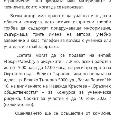
ограничения във формата или материалите и
техниките, които могат да се използват.
Всеки автор има правото да участва и в двата
обявени конкурса, като всички изпратени творби
трябва да съдържат придружаваща информация,
съдържаща трите имена на автора; учебно
заведение и клас; телефон за връзка с ученика или
учителя; и e-mail за връзка.
Есетата могат да се подават на e-mail:
vtos.pr@abv.bg, а рисунките – лично, всеки работен
ден от 9.00 часа до 17.00 часа, на регистратурата на
Окръжен съд – Велико Търново, или по пощата на
адрес: гр. Велико Търново 5000, ул. „Васил Левски” №
16, на вниманието на Надежда Кръстева – „Връзки с
обществеността“ – за Конкурса за ученическа
рисунка. Срокът за участие е до 10 юни 2022 г
(включително).
Оценяването ще се осъществи от комисия,